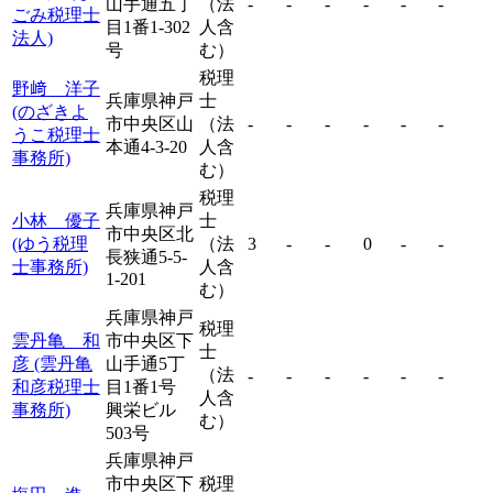
山手通五丁
（法
-
-
-
-
-
-
ごみ税理士
目1番1-302
人含
法人)
号
む）
税理
野﨑 洋子
兵庫県神戸
士
(のざきよ
市中央区山
（法
-
-
-
-
-
-
うこ税理士
本通4-3-20
人含
事務所)
む）
税理
兵庫県神戸
小林 優子
士
市中央区北
(ゆう税理
（法
3
-
-
0
-
-
長狭通5-5-
士事務所)
人含
1-201
む）
兵庫県神戸
税理
雲丹亀 和
市中央区下
士
彦 (雲丹亀
山手通5丁
（法
-
-
-
-
-
-
和彦税理士
目1番1号
人含
事務所)
興栄ビル
む）
503号
兵庫県神戸
市中央区下
税理