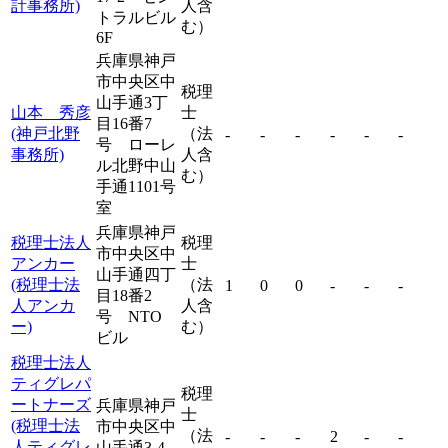
計事務所)
人含
トラルビル
む）
6F
兵庫県神戸
市中央区中
税理
山手通3丁
山本 秀彦
士
目16番7
(神戸北野
（法
-
-
-
-
-
-
号 ローレ
事務所)
人含
ル北野中山
む）
手通1101号
室
兵庫県神戸
税理士法人
税理
市中央区中
アンカー
士
山手通四丁
(税理士法
（法
1
0
0
-
-
-
目18番2
人アンカ
人含
号 NTO
ー)
む）
ビル
税理士法人
ティグレパ
税理
ートナーズ
兵庫県神戸
士
(税理士法
市中央区中
（法
-
-
-
2
-
-
人ティグレ
山手通3-4-