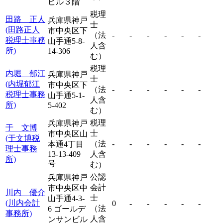
ビル３階
税理
田路 正人
兵庫県神戸
士
(田路正人
市中央区下
（法
-
-
-
-
-
-
税理士事務
山手通5-8-
人含
所)
14-306
む）
税理
内堀 郁江
兵庫県神戸
士
(内堀郁江
市中央区下
（法
-
-
-
-
-
-
税理士事務
山手通5-1-
人含
所)
5-402
む）
税理
兵庫県神戸
于 文博
士
市中央区山
(于文博税
（法
-
-
-
-
-
-
本通4丁目
理士事務
13-13-409
人含
所)
号
む）
公認
兵庫県神戸
会計
市中央区中
川内 優介
士
山手通4-3-
(川内会計
0
-
-
-
-
-
（法
6 ゴールデ
事務所)
人含
ンサンビル