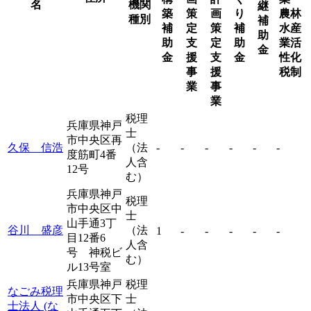
名
機関
継
築
策
画
り
農林
種別
補
補
定
策
補
水産
助
助
支
定
助
業活
金
金
援
支
金
性化
事
援
税制
業
事
業
税理
兵庫県神戸
士
市中央区再
久保 信浩
（法
-
-
-
-
-
-
度筋町4番
人含
12号
む）
兵庫県神戸
税理
市中央区中
士
山手通3丁
谷川 盛彦
（法
1
-
-
-
-
-
目12番6
人含
号 神税ビ
む）
ル13号室
兵庫県神戸
税理
なごみ税理
市中央区下
士
士法人 (な