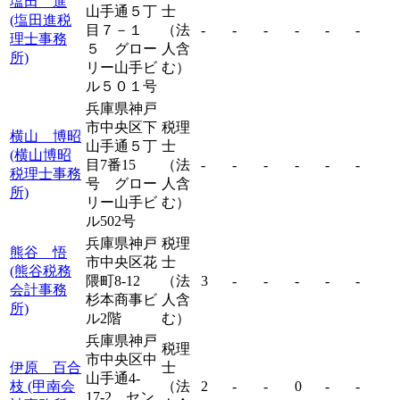
塩田 進
山手通５丁
士
(塩田進税
目７－１
（法
-
-
-
-
-
-
理士事務
５ グロー
人含
所)
リー山手ビ
む）
ル５０１号
兵庫県神戸
市中央区下
税理
横山 博昭
山手通５丁
士
(横山博昭
目7番15
（法
-
-
-
-
-
-
税理士事務
号 グロー
人含
所)
リー山手ビ
む）
ル502号
兵庫県神戸
税理
熊谷 悟
市中央区花
士
(熊谷税務
隈町8-12
（法
3
-
-
-
-
-
会計事務
杉本商事ビ
人含
所)
ル2階
む）
兵庫県神戸
税理
市中央区中
伊原 百合
士
山手通4-
枝 (甲南会
（法
2
-
-
0
-
-
17-2 セン