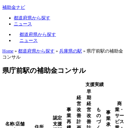
補助金ナビ
都道府県から探す
ニュース
都道府県から探す
ニュース
Home
»
都道府県から探す
»
兵庫県の駅
»
県庁前駅の補助金
コンサル
県庁前駅の補助金コンサル
支援実績
早
経
期
営
経
商
事
改
営
も
業・
事
業
善
改
の
サー
認定
業
再
計
善
づ
ビス
名称/店舗
支援
承
住所
構
画
計
く
業・