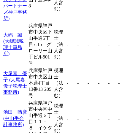
人含
パートナー
8
む）
ズ神戸事務
所)
兵庫県神戸
市中央区下
税理
大嶋 誠
山手通5丁
士
(大嶋誠税
目7-15 グ
（法
-
-
-
-
-
-
理士事務
ローリー山
人含
所)
手ビル501
む）
号
兵庫県神戸
税理
大尾嘉 優
市中央区山
士
子 (大尾嘉
本通4丁目
（法
-
-
-
-
-
-
優子税理士
13番13-205
人含
事務所)
号
む）
兵庫県神戸
税理
市中央区中
池田 晴彦
士
山手通３丁
(中山手会
（法
-
-
-
-
-
-
目１１－
計事務所)
人含
８ イケダ
む）