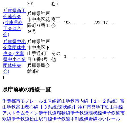
301
む）
兵庫県商工
兵庫県神戸
会連合会
市中央区花
商工
(兵庫県商
198
-
-
225
17
-
隈町６番１
会
工会連合
９号
会)
兵庫県中小
兵庫県神戸
企業団体中
市中央区下
央会 (兵庫
山手通4丁
その
0
-
-
-
-
-
県中小企業
目16番3号
他
団体中央
兵庫県民会
会)
館3階
1
県庁前駅の路線一覧
千葉都市モノレール１号線
富山地鉄市内線【１・２系統】
富
山地鉄富山都心線【３系統(環状線)】
神戸市営地下鉄山手線
アストラムライン
伊予鉄道環状線
伊予鉄道環状線
伊予鉄道市
駅線
伊予鉄道松山駅前線
伊予鉄道本町線
伊野線
ゆいレール