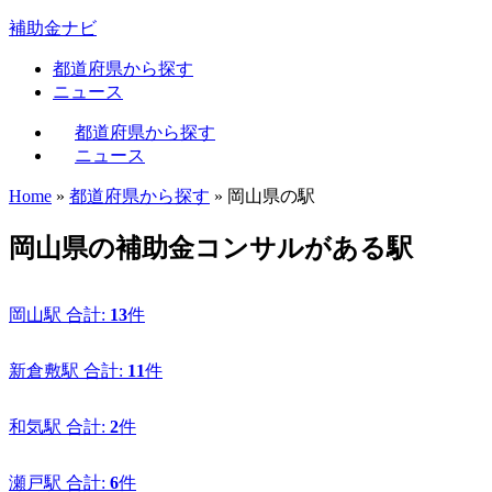
補助金ナビ
都道府県から探す
ニュース
都道府県から探す
ニュース
Home
»
都道府県から探す
»
岡山県の駅
岡山県の補助金コンサルがある駅
岡山駅
合計:
13
件
新倉敷駅
合計:
11
件
和気駅
合計:
2
件
瀬戸駅
合計:
6
件