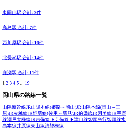
東岡山駅
合計:
2
件
高島駅
合計:
7
件
西川原駅
合計:
16
件
北長瀬駅
合計:
14
件
庭瀬駅
合計:
11
件
1
2
3
4
5
...
19
岡山県の路線一覧
山陽新幹線
JR山陽本線(姫路～岡山)
JR山陽本線(岡山～三
原)
JR赤穂線
JR姫新線(佐用～新見)
JR伯備線
JR因美線
JR宇野
線
瀬戸大橋線
JR吉備線
JR芸備線
JR津山線
智頭急行智頭線
水
島本線
井原線
東山線
清輝橋線