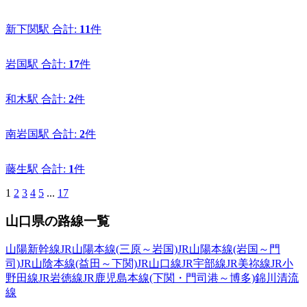
新下関駅
合計:
11
件
岩国駅
合計:
17
件
和木駅
合計:
2
件
南岩国駅
合計:
2
件
藤生駅
合計:
1
件
1
2
3
4
5
...
17
山口県の路線一覧
山陽新幹線
JR山陽本線(三原～岩国)
JR山陽本線(岩国～門
司)
JR山陰本線(益田～下関)
JR山口線
JR宇部線
JR美祢線
JR小
野田線
JR岩徳線
JR鹿児島本線(下関・門司港～博多)
錦川清流
線